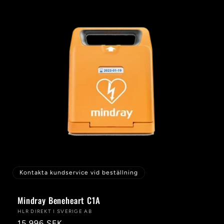
u
k
t
s
e
r
i
Kontakta kundservice vid beställning
e
Mindray Beneheart C1A
Säljare:
HLR DIREKT I SVERIGE AB
Ordinarie
15 996 SEK