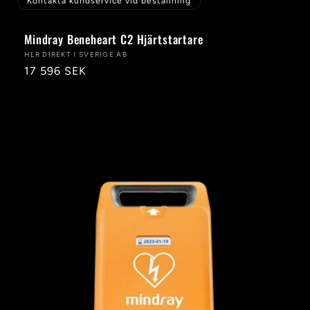
Kontakta kundservice vid beställning
Mindray Beneheart C2 Hjärtstartare
Säljare:
HLR DIREKT I SVERIGE AB
Ordinarie
17 596 SEK
pris