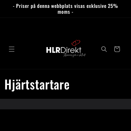
vidare
- Priser på denna webbplats visas exklusive 25%
till
moms -
innehåll
Varukorg
P
Hjärtstartare
r
o
d