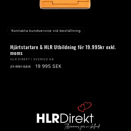
Kontakta kundservice vid beställning
Hjärtstartare & HLR Utbildning för 19.995kr exkl.
moms
Säljare:
HLR DIREKT I SVERIGE AB
Ordinarie
Försäljningspris
19 995 SEK
21 991 SEK
pris