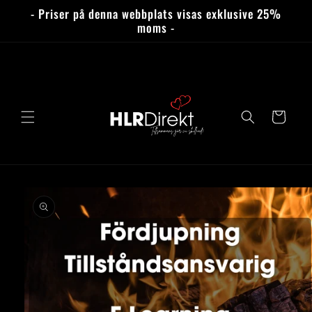
vidare
- Priser på denna webbplats visas exklusive 25%
till
moms -
innehåll
Varukorg
 vidare till
roduktinformation