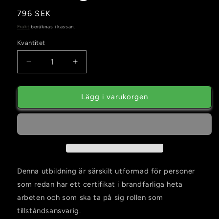
Ordinarie
796 SEK
pris
Frakt
beräknas i kassan.
Kvantitet
Kvantitet
Minska
Öka
kvantitet
kvantitet
för
för
Fördjupning
Fördjupning
Lägg i varukorgen
Tillståndsansvarig
Tillståndsansvarig
E-
E-
Learning
Learning
Denna utbildning är särskilt utformad för personer
som redan har ett certifikat i brandfarliga heta
arbeten och som ska ta på sig rollen som
tillståndsansvarig.