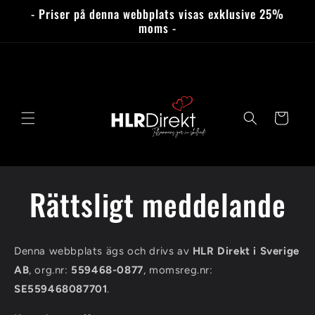
vidare
- Priser på denna webbplats visas exklusive 25%
till
moms -
innehåll
Varukorg
Rättsligt meddelande
Denna webbplats ägs och drivs av
HLR Direkt i Sverige
AB
, org.nr:
559468-0877
, momsreg.nr:
SE559468087701
.