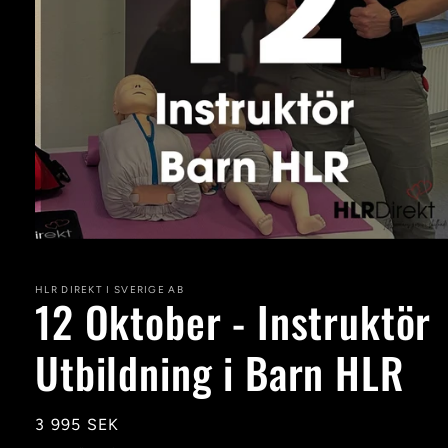
Öppna
mediet
1
i
HLR DIREKT I SVERIGE AB
12 Oktober - Instruktör
modalfönster
Utbildning i Barn HLR
Ordinarie
3 995 SEK