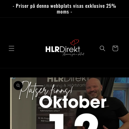
vidare
- Priser på denna webbplats visas exklusive 25%
till
moms -
innehåll
Varukorg
 vidare till
roduktinformation