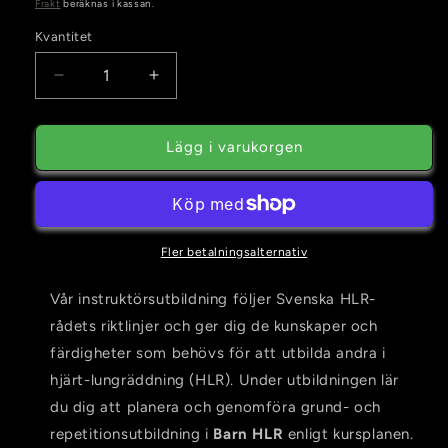
pris
Frakt
beräknas i kassan.
Kvantitet
Kvantitet
Minska
Öka
kvantitet
kvantitet
för
för
12
12
Lägg i varukorgen
Oktober
Oktober
-
-
Instruktör
Instruktör
Utbildning
Utbildning
i
i
Fler betalningsalternativ
Barn
Barn
HLR
HLR
Vår instruktörsutbildning följer Svenska HLR-
rådets riktlinjer och ger dig de kunskaper och
färdigheter som behövs för att utbilda andra i
hjärt-lungräddning (HLR). Under utbildningen lär
du dig att planera och genomföra grund- och
repetitionsutbildning i
Barn HLR
enligt kursplanen.