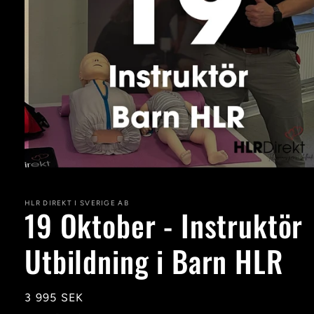
Öppna
mediet
1
i
HLR DIREKT I SVERIGE AB
19 Oktober - Instruktör
modalfönster
Utbildning i Barn HLR
Ordinarie
3 995 SEK