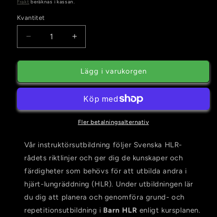
pris
Frakt
beräknas i kassan.
Kvantitet
Kvantitet
Minska
Öka
kvantitet
kvantitet
för
för
19
19
Lägg i varukorgen
Oktober
Oktober
-
-
Instruktör
Instruktör
Utbildning
Utbildning
i
i
Fler betalningsalternativ
Barn
Barn
HLR
HLR
Vår instruktörsutbildning följer Svenska HLR-
rådets riktlinjer och ger dig de kunskaper och
färdigheter som behövs för att utbilda andra i
hjärt-lungräddning (HLR). Under utbildningen lär
du dig att planera och genomföra grund- och
repetitionsutbildning i
Barn HLR
enligt kursplanen.