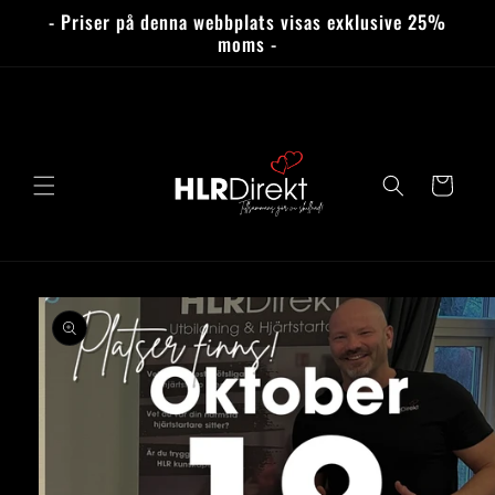
vidare
- Priser på denna webbplats visas exklusive 25%
till
moms -
innehåll
Varukorg
 vidare till
roduktinformation