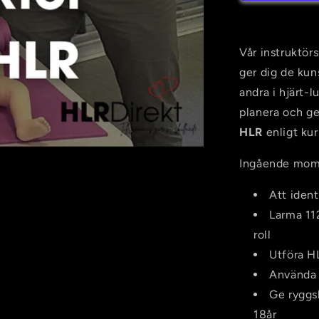
Utbildning
i
Barn
HLR
Vår instruktör
ger dig de kun
andra i hjärt-
planera och ge
HLR
enligt ku
Ingående mome
Att ident
Larma 11
roll
Utföra H
Använda e
Ge ryggs
18år