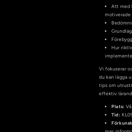
Att med 
motiverade a
Bedömnin
Grundlä
Förebygg
Hur riktl
implemente
Vi fokuserar o
du kan lägga u
tips om utrust
effektiv lärand
Plats:
Vå
Tid:
KL09
Förkuns
mer informa