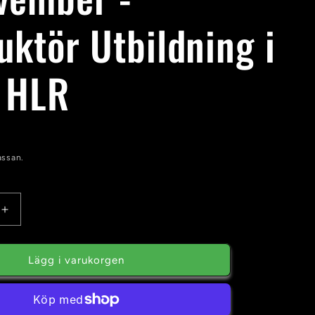
uktör Utbildning i
 HLR
assan.
Öka
kvantitet
för
2
Lägg i varukorgen
November
-
Instruktör