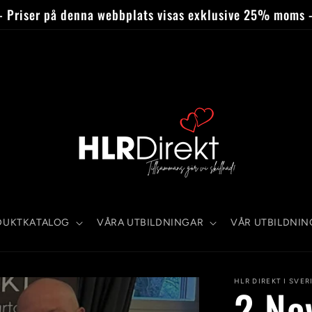
- Priser på denna webbplats visas exklusive 25% moms 
DUKTKATALOG
VÅRA UTBILDNINGAR
VÅR UTBILDNI
HLR DIREKT I SVER
2 No