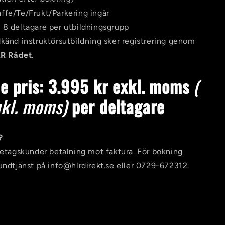
ffe/Te/Frukt/Parkering i
ngår
 8 deltagare per utbildningsgrupp
dkänd instruktörsutbildning sker registrering genom
R Rådet
.
ie pris: 3.995 kr exkl. moms
(
nkl. moms)
per
deltagare
?
retagskunder betalning mot faktura. För bokning
undtjänst på info@hlrdirekt.se eller 0729-672312.