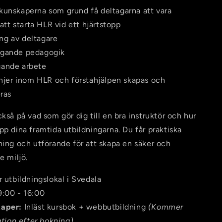
kunskaperna som grund få deltagarna att vara
tt starta HLR vid ett hjärtstopp
g av deltagare
ggande pedagogik
ande arbete
injer inom HLR och förstahjälpen skapas och
ras
ckså på vad som gör dig till en bra instruktör och hur
pp dina framtida utbildningarna. Du får praktiska
ning och utförande för att skapa en säker och
e miljö.
r utbildningslokal i Svedala
:00 - 16:00
kaper:
Inläst kursbok + webbutbildning
(Kommer
tion efter bokning)