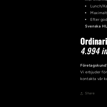
Lunch/Ka
Maximalt
Efter go
Svenska HL
Ordinar
4.994 i
Företagskund
Vi erbjuder fö
kontakta vår k
Share