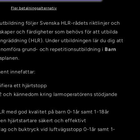
Utbildning
i
Fler betalningsalternativ
Barn
HLR
sutbildning följer Svenska HLR-rådets riktlinjer och
skaper och färdigheter som behövs för att utbilda
lungräddning (HLR). Under utbildningen lär du dig att
nomföra grund- och repetitionsutbildning i
Barn
rsplanen.
nt innefattar:
ifiera ett hjärtstopp
2 och kännedom kring larmoperatörens stödjande
LR med god kvalitet på barn 0-1år samt 1-18år
n hjärtstartare säkert och effektivt
lag och buktryck vid luftvägsstopp 0-1år samt 1-