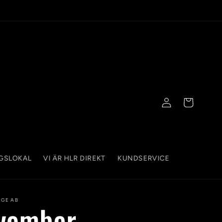
-
Logga
Varukorg
in
NGSLOKAL
VI ÄR HLR DIREKT
KUNDSERVICE
IGE AB
vember -