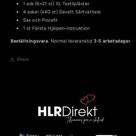
1 ask (6×21 st) XL Textilplåster
4 askar (x40 st) Savett Sårtvättare
Sax och Pincett
1 st Första Hjälpen-instruktion
Beställningsvara
. Normal leveranstid
3-5 arbetsdagar
.
Share