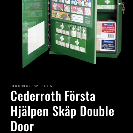
Öppna
mediet
1
i
HLR DIREKT I SVERIGE AB
Cederroth Första
modalfönster
Hjälpen Skåp Double
Door