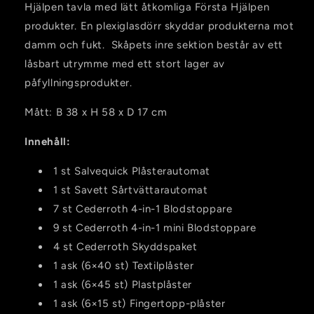
Hjälpen tavla med lätt åtkomliga Första Hjälpen
produkter. En plexiglasdörr skyddar produkterna mot
damm och fukt. Skåpets inre sektion består av ett
låsbart utrymme med ett stort lager av
påfyllningsprodukter.
Mått: B 38 x H 58 x D 17 cm
Innehåll:
1 st Salvequick Plåsterautomat
1 st Savett Sårtvättarautomat
7 st Cederroth 4-in-1 Blodstoppare
9 st Cederroth 4-in-1 mini Blodstoppare
4 st Cederroth Skyddspaket
1 ask (6×40 st) Textilplåster
1 ask (6×45 st) Plastplåster
1 ask (6×15 st) Fingertopp-plåster