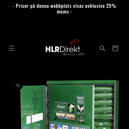
vidare
- Priser på denna webbplats visas exklusive 25%
till
moms -
innehåll
Varukorg
 vidare till
roduktinformation