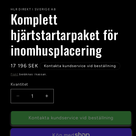
HLR DIREKT I SVERIGE AB
Komplett
hjärtstartarpaket för
inomhusplacering
Ordinarie
17 196 SEK
Kontakta kundservice vid beställning
pris
Frakt
beräknas i kassan.
Kvantitet
Kvantitet
Minska
Öka
kvantitet
kvantitet
för
för
Komplett
Komplett
Kontakta kundservice vid beställning
hjärtstartarpaket
hjärtstartarpaket
för
för