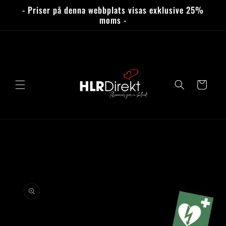
vidare
- Priser på denna webbplats visas exklusive 25%
till
moms -
innehåll
Varukorg
 vidare till
roduktinformation